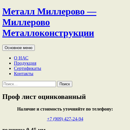
Перейти
Металл Миллерово —
к
содержимому
Миллерово
Металлоконструкции
Поиск
Основное меню
О НАС
Продукция
Сертификаты
Контакты
Найти:
Проф лист оцинкованный
Наличие и стоимость уточняйте по телефону:
+7 (909) 427-24-94
толщина 0,45 мм