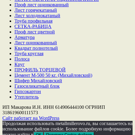
Проф лист оцинкованный
Лист горячекатаный
Лист холоднокатаный
Труба профильная
СЕТКА-РАБИЦА
Проф лист цветной
Арматура
Лист оцинкованный
Квадрат полнотелый
Труба круглая
Полоса
Круг
ПРОФИЛЬ ТОРЦЕВОЙ
Цемент М-500 50 кг. (Михайловский)
Шифер Михайловский
Газосиликатный блок
Гипсокартон
Утеплитель
ИП Макарова И.Н. ИНН 614906444100 ОГРНИП
318619600111573
Сайт работает на WordPress
Продолжая использовать metallmillerovo.ru, вы соглашаетесь на
использование файлов cookie. Более подробную информацию
можно найти в
ОК
Политика Cookie-файлов